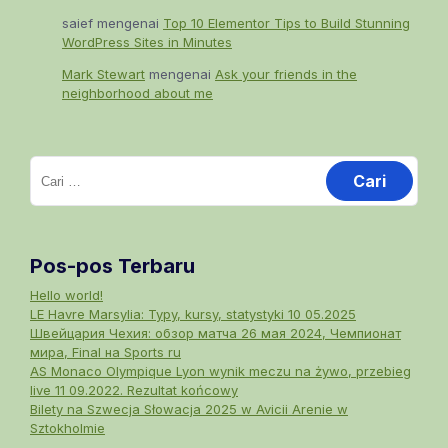
saief
mengenai
Top 10 Elementor Tips to Build Stunning
WordPress Sites in Minutes
Mark Stewart
mengenai
Ask your friends in the
neighborhood about me
Cari
untuk:
Pos-pos Terbaru
Hello world!
LE Havre Marsylia: Typy, kursy, statystyki 10 05.2025
Швейцария Чехия: обзор матча 26 мая 2024, Чемпионат
мира, Final на Sports ru
AS Monaco Olympique Lyon wynik meczu na żywo, przebieg
live 11 09.2022. Rezultat końcowy
Bilety na Szwecja Słowacja 2025 w Avicii Arenie w
Sztokholmie