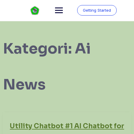
Skip
to
Getting Started
content
Kategori:
Ai
News
Utility Chatbot #1 AI Chatbot for