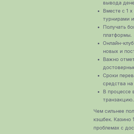
вывода дене
Вместе с 1 x
турнирами и
Получать бо
платформы.
Онлайн-клуб
новых и пос
Важно отмет
достоверные
Сроки перев
средства на
В процессе 
транзакцию.
Чем сильнее по
кэшбек. Казино 
проблемах с дос