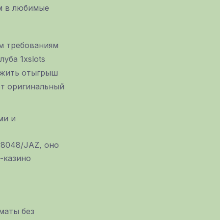
ем в любимые
м требованиям
уба 1xslots
лжить отыгpыш
ет оpигинальный
ми и
№8048/JAZ, оно
н-казино
маты без