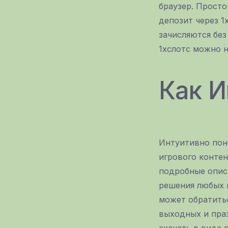
браузер. Просто
депозит через 1
зачисляются без
1хслотс можно н
Как И
Интуитивно пон
игрового контен
подробные опис
решения любых в
может обратитьс
выходных и праз