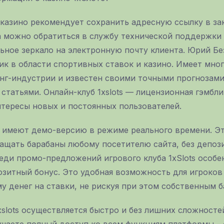
казино рекомендует сохранить адресную ссылку в за
а можно обратиться в службу технической поддержки
ьное зеркало на электронную почту клиента. Юрий Бе
к в области спортивных ставок и казино. Имеет мно
инг-индустрии и известен своими точными прогнозами
статьями. Онлайн-клуб 1xslots — лицензионная гэмбл
тересы новых и постоянных пользователей.
 имеют демо-версию в режиме реального времени. Эт
ащать барабаны любому посетителю сайта, без депоз
еди промо-предложений игрового клуба 1xSlots особ
озитный бонус. Это удобная возможность для игроков
 денег на ставки, не рискуя при этом собственным б
xslots осуществляется быстро и без лишних сложносте