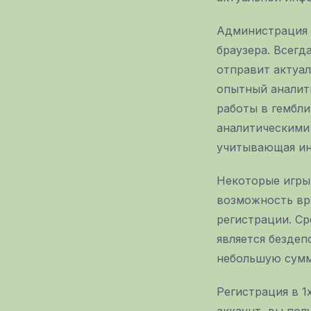
Администрация 
браузера. Всегд
отправит актуал
опытный аналити
работы в гембл
аналитическими 
учитывающая ин
Некоторые игры
возможность вр
регистрации. Ср
является бездеп
небольшую сумму
Регистрация в 1