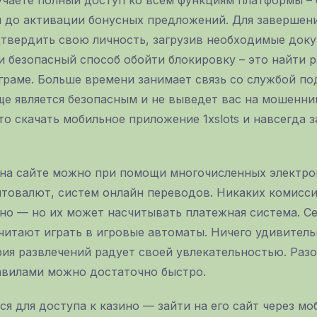
учаете полный доступ ко всем функциям платформы – 
и до активации бонусных предложений. Для завершен
твердить свою личность, загрузив необходимые доку
 безопасный способ обойти блокировку – это найти р
еграме. Больше времени занимает связь со службой п
ще является безопасным и не выведет вас на мошенни
о скачать мобильное приложение 1xslots и навсегда з
 на сайте можно при помощи многочисленных электр
птовалют, систем онлайн переводов. Никаких комисси
но — но их может насчитывать платежная система. С
итают играть в игровые автоматы. Ничего удивительн
рия развлечений радует своей увлекательностью. Разо
вилами можно достаточно быстро.
тся для доступа к казино — зайти на его сайт через м