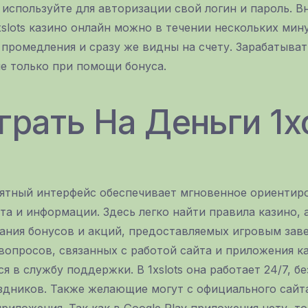
 используйте для авторизации свой логин и пароль. В
xslots казино онлайн можно в течении нескольких мин
 промедления и сразу же видны на счету. Зарабатыват
е только при помощи бонуса.
грать На Деньги 1х
ятный интерфейс обеспечивает мгновенное ориентиро
та и информации. Здесь легко найти правила казино, 
ания бонусов и акций, предоставляемых игровым зав
опросов, связанных с работой сайта и приложения ка
я в службу поддержки. В 1xslots она работает 24/7, б
дников. Также желающие могут с официального сайта 