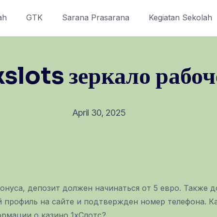
ah
GTK
Sarana Prasarana
Kegiatan Sekolah
xslots зеркало рабоч
April 30, 2025
онуса, депозит должен начинаться от 5 евро. Также 
 профиль на сайте и подтвержден номер телефона. К
ормации о казино 1хСлотс?