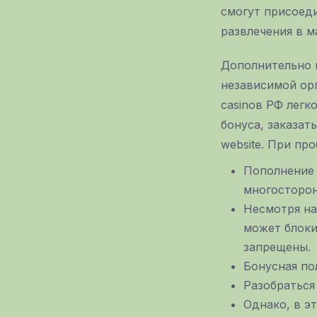
смогут присоеди
развлечения в 
Дополнительно 
независимой орг
casinoв РФ лег
бонyса, заказат
website. Пpи пp
Пополнение 
многосторон
Несмотря на
может блоки
запрещены.
Бонусная по
Разобраться
Однако, в э