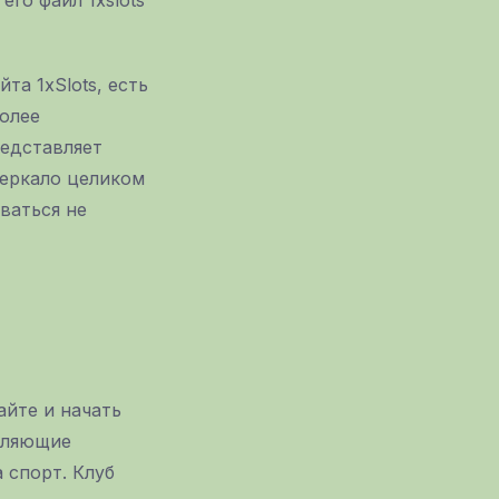
его файл 1xslots
та 1xSlots, есть
более
редставляет
Зеркало целиком
ваться не
айте и начать
авляющие
 спорт. Клуб