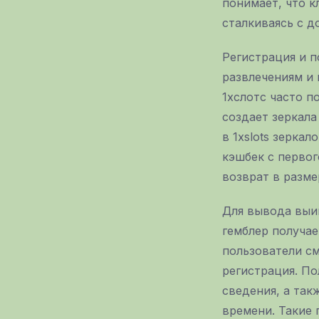
понимает, что к
сталкиваясь с 
Регистрация и 
развлечениям и
1хслотс часто п
создает зеркала
в 1xslots зерка
кэшбек с первог
возврат в разме
Для вывода выиг
гемблер получа
пользователи см
регистрация. По
сведения, а так
времени. Такие