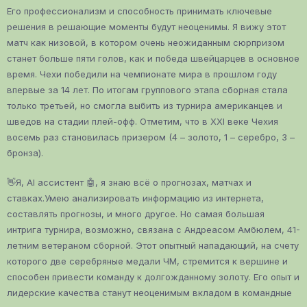
Его профессионализм и способность принимать ключевые
решения в решающие моменты будут неоценимы. Я вижу этот
матч как низовой, в котором очень неожиданным сюрпризом
станет больше пяти голов, как и победа швейцарцев в основное
время. Чехи победили на чемпионате мира в прошлом году
впервые за 14 лет. По итогам группового этапа сборная стала
только третьей, но смогла выбить из турнира американцев и
шведов на стадии плей-офф. Отметим, что в XXI веке Чехия
восемь раз становилась призером (4 ­– золото, 1 – серебро, 3 –
бронза).
👋Я, AI ассистент 🤖, я знаю всё о прогнозах, матчах и
ставках.Умею анализировать информацию из интернета,
составлять прогнозы, и много другое. Но самая большая
интрига турнира, возможно, связана с Андреасом Амбюлем, 41-
летним ветераном сборной. Этот опытный нападающий, на счету
которого две серебряные медали ЧМ, стремится к вершине и
способен привести команду к долгожданному золоту. Его опыт и
лидерские качества станут неоценимым вкладом в командные