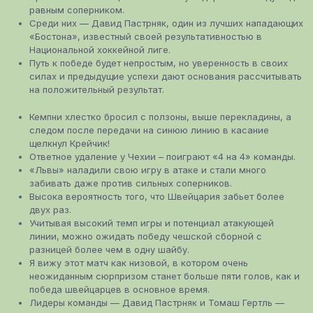
равным соперником.
Среди них — Давид Пастрняк, один из лучших нападающих
«Бостона», известный своей результативностью в
Национальной хоккейной лиге.
Путь к победе будет непростым, но уверенность в своих
силах и предыдущие успехи дают основания рассчитывать
на положительный результат.
Кемпни хлестко бросил с ползоны, выше перекладины, а
следом после передачи на синюю линию в касание
щелкнул Крейчик!
Ответное удаление у Чехии – поиграют «4 на 4» команды.
«Львы» наладили свою игру в атаке и стали много
забивать даже против сильных соперников.
Высока вероятность того, что Швейцария забьет более
двух раз.
Учитывая высокий темп игры и потенциал атакующей
линии, можно ожидать победу чешской сборной с
разницей более чем в одну шайбу.
Я вижу этот матч как низовой, в котором очень
неожиданным сюрпризом станет больше пяти голов, как и
победа швейцарцев в основное время.
Лидеры команды — Давид Пастрняк и Томаш Гертль —