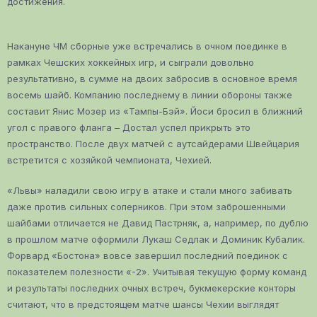
достижения.
Накануне ЧМ сборные уже встречались в очном поединке в
рамках Чешских хоккейных игр, и сыграли довольно
результативно, в сумме на двоих забросив в основное время
восемь шайб. Компанию последнему в линии обороны также
составит Янис Мозер из «Тампы-Бэй». Йоси бросил в ближний
угол с правого фланга – Достал успел прикрыть это
пространство. После двух матчей с аутсайдерами Швейцария
встретится с хозяйкой чемпионата, Чехией.
«Львы» наладили свою игру в атаке и стали много забивать
даже против сильных соперников. При этом заброшенными
шайбами отличается не Давид Пастрняк, а, например, по дублю
в прошлом матче оформили Лукаш Седлак и Доминик Кубалик.
Форвард «Бостона» вовсе завершил последний поединок с
показателем полезности «-2». Учитывая текущую форму команд
и результаты последних очных встреч, букмекерские конторы
считают, что в предстоящем матче шансы Чехии выглядят