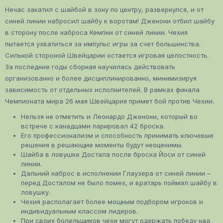
Нечас закатил с шайбой в зону по центру, развернулся, и от
синей линии набросил шайбу к воротам! Дженони отбил шайбу
в сторону после наброса Кемпни от синей линии. Чехия
пытается ухватиться за импульс игры за счет большинства.
Сильной стороной Швейцарии остается игровая целостность.
За последние годы сборная научилась действовать
организованно и более дисциплинированно, минимизируя
зависимость от отдельных исполнителей. В рамках финала
Чемпионата мира 26 мая Швейцария примет бой против Чехии.
Нельзя не отметить и Леонардо Дженони, который во
встрече с канадцами парировал 42 броска.
Его профессионализм и способность принимать ключевые
решения в решающие моменты будут неоценимы.
Шайба в ловушке Достала после броска Йоси от синей
линии.
Дальний наброс в исполнении Глаузера от синей линии –
перед Досталом не было помех, и вратарь поймал шайбу в
ловушку.
Чехия располагает более мощным подбором игроков и
индивидуальным классом лидеров.
При своих болельщиков чехи могут одержать победу над