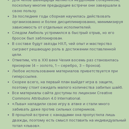
поскольку многие предыдущие встречи они завершали в
свою пользу.
За последние годы сборная научилась действовать
организованно и более дисциплинированно, минимизируя
зависимость от отдельных исполнителей.
Следом Амбюль устремился в быстрый отрыв, но его
бросок был заблокирован.
В составе будут звёзды НХЛ, чей опыт и мастерство
сыграют решающую роль в достижении поставленной
цели.
Отметим, что в XXI веке Чехия восемь раз становилась
призером (4 ­– золото, 1 – серебро, 3 – бронза).
Любое использование материалов приветствуется при
гиперссылке.
Скорее всего, на первый план выйдет игра в защите,
поэтому стоит ожидать малого количества забитых шайб.
Все материалы сайта доступны по лицензии Creative
Commons Attribution 4.0 International.
«Львы» наладили свою игру в атаке и стали много
забивать даже против сильных соперников.
В прошлой встрече с канадцами она пропустила лишь
дважды, поэтому есть смысл поставить на индивидуальный
тотал «львов».