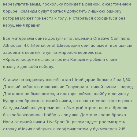
нерезультативным, поскольку пройдет в равной, ожесточенной
борьбе. Команды будут бояться допустить лишнюю ошибку,
которая может привести к голу, и стараться обходиться без
нарушения правил.
Все материалы сайта доступны по лицензии Creative Commons
Attribution 4.0 International. Швейцария сейчас имеет все шансы
завоевать первый титул на мировом первенстве.
«Крестоносцы» выстояли против Канады и добыли очень
важную для себя победу.
Ставим на индивидуальный тотал Швейцарии больше 2 за 1,80.
Дальний наброс в исполнении Глаузера от синей линии – перед
Досталом не было помех, и вратарь поймал шайбу в ловушку.
Кундратек бросил от синей линии, но попал в своего же игрока.
Следом Амбюль устремился в быстрый отрыв, но его бросок
был заблокирован. Шайба в ловушке Достала после броска
Йоси от синей линии. LiveSport.Ru рекомендует рассмотреть
ставку «Чехия победит» с коэффициентом у букмекеров 2.15.