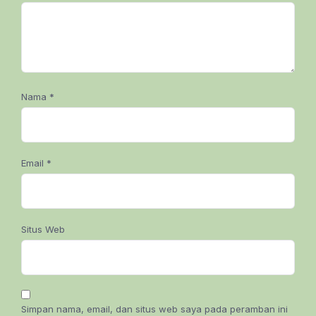
Nama
*
Email
*
Situs Web
Simpan nama, email, dan situs web saya pada peramban ini