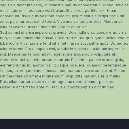
sapien a dolor molestie, id molestie mauris consectetur. Donec ultricies
dolor quis enim posuere vestibulum. Etiam nec porttitor ex. Etiam
consequat, risus quis volutpat sodales, ipsum tellus suscipit arcu, sit
amet pulvinar erat est id libero. Vivamus vel tempor eros. Maecenas
aliquet viverra urna ut tincidunt. Sed et dolor nisi.
Sed ac nisl id enim imperdiet gravida. Duis nulla orci, posuere ac urna
non, dictum commodo massa. Proin rutrum nisl quis quam pellentesque
bibendum. Vivamus eleifend sit amet massa suscipit tempus. Donec eu
aliquet lorem. Proin sapien nisl, iaculis in massa ut, aliquam imperdiet
nisl. Maecenas tempor mi mi, eget scelerisque odio vulputate et.
Aenean id dui vel ante pulvinar rutrum. Pellentesque vel erat sagittis,
eleifend turpis in, auctor nisl. Quisque posuere, quam ut pellentesque
finibus, ex neque blandit massa, sed cursus enim arcu et erat. Fusce
ultricies felis sit amet est bibendum, vulputate maximus felis mattis.
Duis ullamcorper viverra ex, ac egestas nunc ullamcorper quis.
Quisque accumsan ante mi, facilisis lobortis sapien dictum nec.