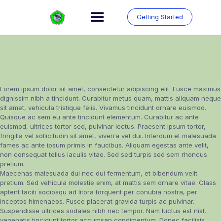
Skip
to
Getting Started
content
Lorem ipsum dolor sit amet, consectetur adipiscing elit. Fusce maximus
dignissim nibh a tincidunt. Curabitur metus quam, mattis aliquam neque
sit amet, vehicula tristique felis. Vivamus tincidunt ornare euismod.
Quisque ac sem eu ante tincidunt elementum. Curabitur ac ante
euismod, ultrices tortor sed, pulvinar lectus. Praesent ipsum tortor,
fringilla vel sollicitudin sit amet, viverra vel dui. Interdum et malesuada
fames ac ante ipsum primis in faucibus. Aliquam egestas ante velit,
non consequat tellus iaculis vitae. Sed sed turpis sed sem rhoncus
pretium.
Maecenas malesuada dui nec dui fermentum, et bibendum velit
pretium. Sed vehicula molestie enim, at mattis sem ornare vitae. Class
aptent taciti sociosqu ad litora torquent per conubia nostra, per
inceptos himenaeos. Fusce placerat gravida turpis ac pulvinar.
Suspendisse ultrices sodales nibh nec tempor. Nam luctus est nisl,
venenatis tincidunt tortor accumsan condimentum. Donec facilisis