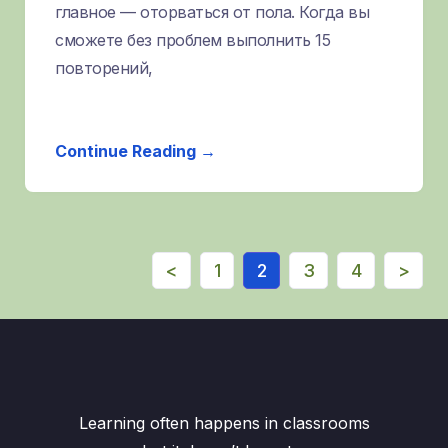
главное — оторваться от пола. Когда вы
сможете без проблем выполнить 15
повторений,
Continue Reading →
<
1
2
3
4
>
Learning often happens in classrooms