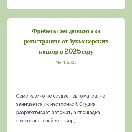
Фрибеты без депозита за
регистрацию от букмекерских
контор в 2025 году
Mei 1, 2025
Само казино не создает автоматов, не
занимается их настройкой. Студия
разрабатывает автомат, а площадка
заключает с ней договор,