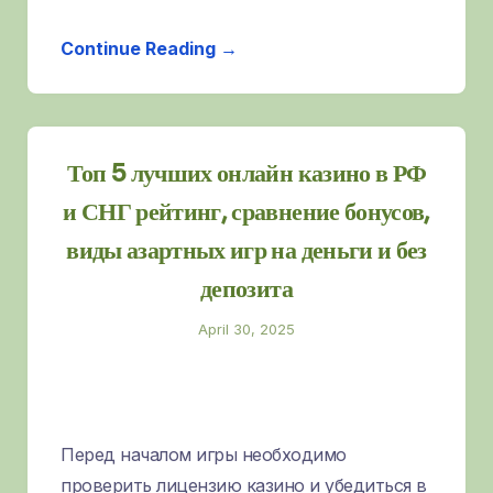
Continue Reading →
Топ 5 лучших онлайн казино в РФ
и СНГ рейтинг, сравнение бонусов,
виды азартных игр на деньги и без
депозита
April 30, 2025
Перед началом игры необходимо
проверить лицензию казино и убедиться в