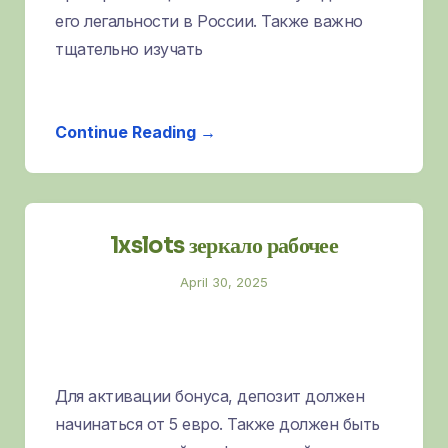
его легальности в России. Также важно
тщательно изучать
Continue Reading →
1xslots зеркало рабочее
April 30, 2025
Для активации бонуса, депозит должен
начинаться от 5 евро. Также должен быть