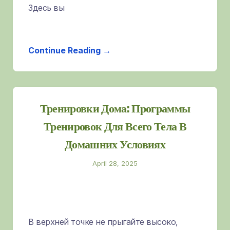
Здесь вы
Continue Reading →
Тренировки Дома: Программы
Тренировок Для Всего Тела В
Домашних Условиях
April 28, 2025
В верхней точке не прыгайте высоко,