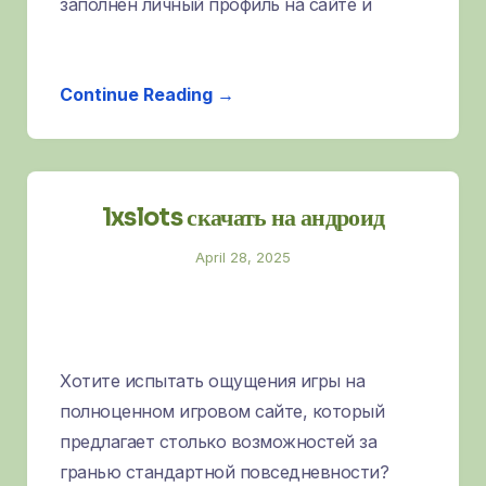
заполнен личный профиль на сайте и
Continue Reading →
1xslots скачать на андроид
April 28, 2025
Хотите испытать ощущения игры на
полноценном игровом сайте, который
предлагает столько возможностей за
гранью стандартной повседневности?