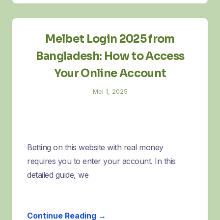
Melbet Login 2025 from
Bangladesh: How to Access
Your Online Account
Mei 1, 2025
Betting on this website with real money
requires you to enter your account. In this
detailed guide, we
Continue Reading →